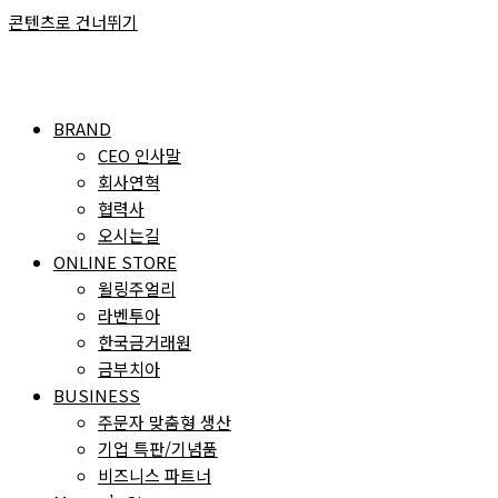
콘텐츠로 건너뛰기
BRAND
CEO 인사말
회사연혁
협력사
오시는길
ONLINE STORE
윌링주얼리
라벤투아
한국금거래원
금부치아
BUSINESS
주문자 맞춤형 생산
기업 특판/기념품
비즈니스 파트너